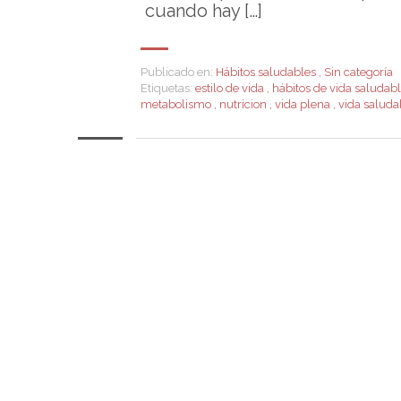
cuando hay […]
Publicado en:
Hábitos saludables
,
Sin categoría
Etiquetas:
estilo de vida
,
hábitos de vida saludab
metabolismo
,
nutricion
,
vida plena
,
vida salud