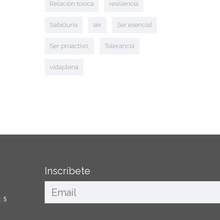
Relación toxica
resiliencia
Sabiduría
ser
Ser esencial
Ser proactivo.
Tolerancia
vidaplena
Inscríbete
: 5