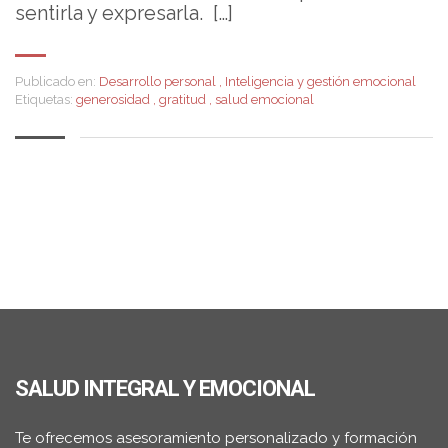
sentirla y expresarla. […]
Publicado en:
Desarrollo personal
,
Inteligencia y gestión emocional
Etiquetas:
generosidad
,
gratitud
,
salud emocional
SALUD INTEGRAL Y EMOCIONAL
Te ofrecemos asesoramiento personalizado y formación