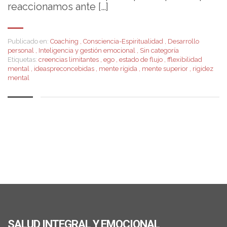
reaccionamos ante […]
Publicado en:
Coaching
,
Consciencia-Espiritualidad
,
Desarrollo
personal
,
Inteligencia y gestión emocional
,
Sin categoría
Etiquetas:
creencias limitantes
,
ego
,
estado de flujo
,
fflexibilidad
mental
,
ideaspreconcebidas
,
mente rígida
,
mente superior
,
rigidez
mental
SALUD INTEGRAL Y EMOCIONAL