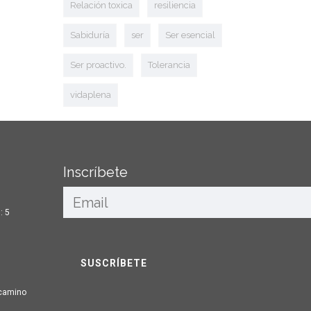
Relación toxica
resiliencia
Sabiduría
ser
Ser esencial
Ser proactivo.
Tolerancia
vidaplena
Inscríbete
: 5
camino
,