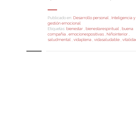
Publicado en:
Desarrollo personal
,
Inteligencia y
gestión emocional
Etiquetas:
bienestar
,
bienestarespiritual
,
buena
compañia
,
emocionespositivas
,
Niñointerior
,
saludmental
,
vidaplena
,
vidasaludable
,
vitalid