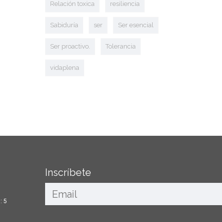
Relación toxica
resiliencia
Sabiduría
ser
Ser esencial
Ser proactivo.
Tolerancia
vidaplena
Inscríbete
: 5