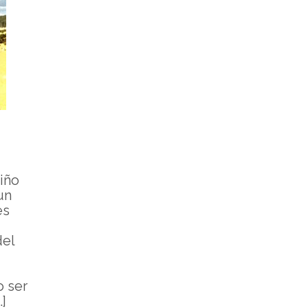
iño
un
es
del
o ser
]