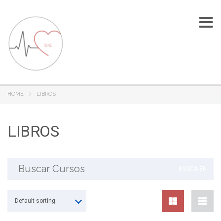
To
nav
HOME
LIBROS
LIBROS
Buscar:
Default sorting